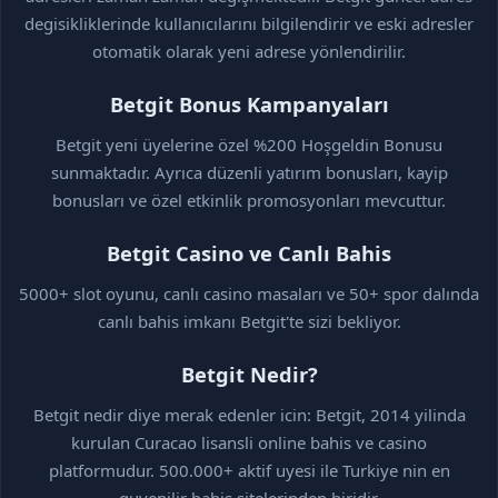
degisikliklerinde kullanıcılarını bilgilendirir ve eski adresler
otomatik olarak yeni adrese yönlendirilir.
Betgit Bonus Kampanyaları
Betgit yeni üyelerine özel %200 Hoşgeldin Bonusu
sunmaktadır. Ayrıca düzenli yatırım bonusları, kayip
bonusları ve özel etkinlik promosyonları mevcuttur.
Betgit Casino ve Canlı Bahis
5000+ slot oyunu, canlı casino masaları ve 50+ spor dalında
canlı bahis imkanı Betgit'te sizi bekliyor.
Betgit Nedir?
Betgit nedir diye merak edenler icin: Betgit, 2014 yilinda
kurulan Curacao lisansli online bahis ve casino
platformudur. 500.000+ aktif uyesi ile Turkiye nin en