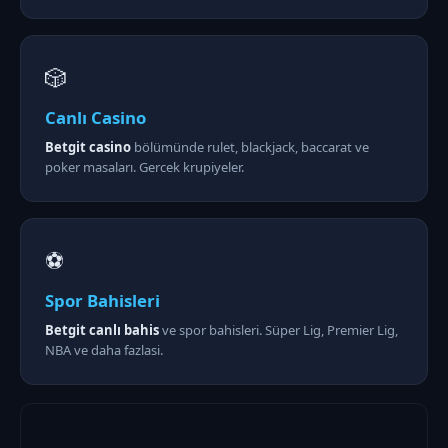
🎲
Canlı Casino
Betgit casino
bölümünde rulet, blackjack, baccarat ve
poker masaları. Gercek krupiyeler.
⚽
Spor Bahisleri
Betgit canlı bahis
ve spor bahisleri. Süper Lig, Premier Lig,
NBA ve daha fazlasi.