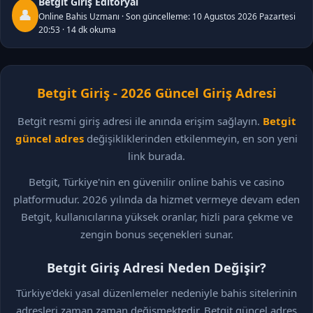
Betgit Giriş Editöryal
👤
Online Bahis Uzmanı · Son güncelleme: 10 Agustos 2026 Pazartesi
20:53 ·
14
dk okuma
Betgit Giriş - 2026 Güncel Giriş Adresi
Betgit resmi giriş adresi ile anında erişim sağlayın.
Betgit
güncel adres
değişikliklerinden etkilenmeyin, en son yeni
link burada.
Betgit, Türkiye'nin en güvenilir online bahis ve casino
platformudur. 2026 yılında da hizmet vermeye devam eden
Betgit, kullanıcılarına yüksek oranlar, hizli para çekme ve
zengin bonus seçenekleri sunar.
Betgit Giriş Adresi Neden Değişir?
Türkiye'deki yasal düzenlemeler nedeniyle bahis sitelerinin
adresleri zaman zaman değişmektedir. Betgit güncel adres