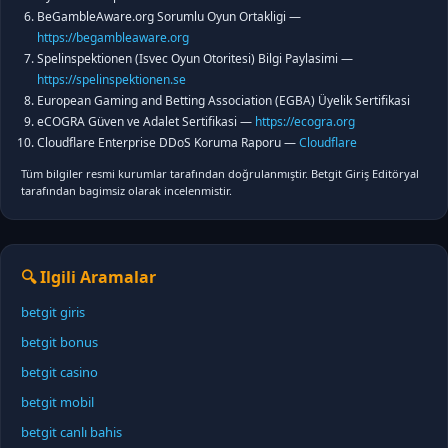
BeGambleAware.org Sorumlu Oyun Ortakligi —
https://begambleaware.org
Spelinspektionen (Isvec Oyun Otoritesi) Bilgi Paylasimi —
https://spelinspektionen.se
European Gaming and Betting Association (EGBA) Üyelik Sertifikasi
eCOGRA Güven ve Adalet Sertifikasi —
https://ecogra.org
Cloudflare Enterprise DDoS Koruma Raporu —
Cloudflare
Tüm bilgiler resmi kurumlar tarafından doğrulanmıştir. Betgit Giriş Editöryal
tarafından bagimsiz olarak incelenmistir.
🔍 Ilgili Aramalar
betgit giris
betgit bonus
betgit casino
betgit mobil
betgit canlı bahis