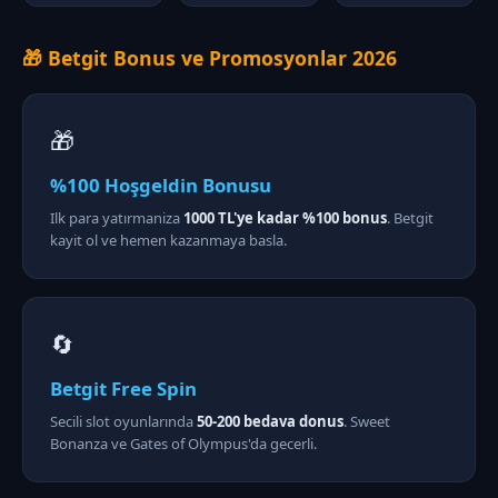
🎁 Betgit Bonus ve Promosyonlar 2026
🎁
%100 Hoşgeldin Bonusu
Ilk para yatırmaniza
1000 TL'ye kadar %100 bonus
. Betgit
kayit ol ve hemen kazanmaya basla.
🔄
Betgit Free Spin
Secili slot oyunlarında
50-200 bedava donus
. Sweet
Bonanza ve Gates of Olympus'da gecerli.