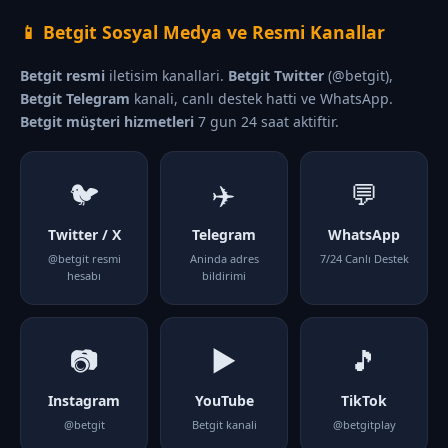
📱 Betgit Sosyal Medya ve Resmi Kanallar
Betgit resmi
iletisim kanallari.
Betgit Twitter
(@betgit),
Betgit Telegram
kanali, canlı destek hatti ve WhatsApp.
Betgit müşteri hizmetleri
7 gun 24 saat aktiftir.
🐦
✈️
💬
Twitter / X
Telegram
WhatsApp
@betgit resmi
Aninda adres
7/24 Canlı Destek
hesabı
bildirimi
📷
▶️
🎵
Instagram
YouTube
TikTok
@betgit
Betgit kanali
@betgitplay