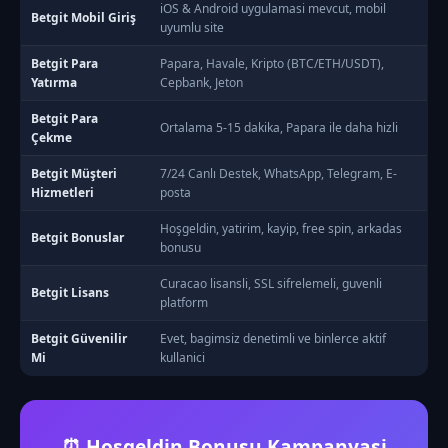
iOS & Android uygulamasi mevcut, mobil
Betgit Mobil Giriş
uyumlu site
Betgit Para
Papara, Havale, Kripto (BTC/ETH/USDT),
Yatırma
Cepbank, Jeton
Betgit Para
Ortalama 5-15 dakika, Papara ile daha hizli
Çekme
Betgit Müşteri
7/24 Canlı Destek, WhatsApp, Telegram, E-
Hizmetleri
posta
Hoşgeldin, yatirim, kayip, free spin, arkadas
Betgit Bonuslar
bonusu
Curacao lisansli, SSL sifrelemeli, guvenli
Betgit Lisans
platform
Betgit Güvenilir
Evet, bagimsiz denetimli ve binlerce aktif
Mi
kullanici
⏰ Hoşgeldin Bonusu Kampanyasi