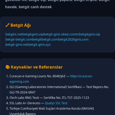
havale
,
betgit canlı destek
🔗 Betgit Ağı
betgitx.net
betgitgiris.vip
betgit-giris-sitesi.com
tr.betgitgiris.vip
betgit-betgit.com
betgitbetgit.com
betgit2026giris.com
betgit-giris.net
betgit-giris.xyz
📚 Kaynaklar ve Referanslar
Curacao e-Gaming Lisans No. 8048/JAZ —
https://curacao-
egaming.com
GLI (Gaming Laboratories International) Sertifikasi — Test Raporu No.
GLI-TR-2024-0847
iTech Labs RNG Testi — Sertifika No. ITL-TST-2025-1123
SSL Labs A+ Derecesi —
Qualys SSL Test
Türkiye Cumhuriyeti Mali Suçlari Arastirma Kurulu (MASAK)
Uyumluluk Raporu