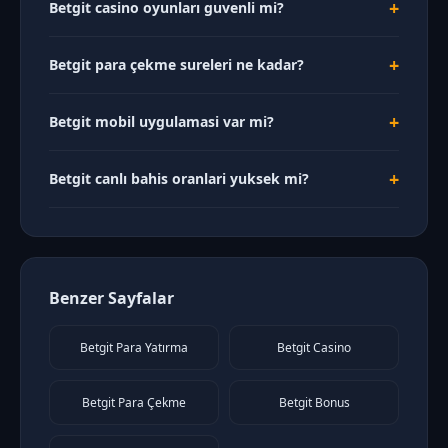
Betgit casino oyunları guvenli mi?
Betgit para çekme sureleri ne kadar?
Betgit mobil uygulamasi var mi?
Betgit canlı bahis oranlari yuksek mi?
Benzer Sayfalar
Betgit Para Yatırma
Betgit Casino
Betgit Para Çekme
Betgit Bonus