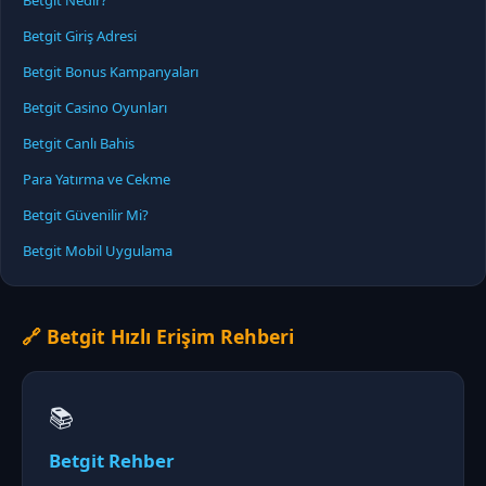
Betgit Nedir?
Betgit Giriş Adresi
Betgit Bonus Kampanyaları
Betgit Casino Oyunları
Betgit Canlı Bahis
Para Yatırma ve Cekme
Betgit Güvenilir Mi?
Betgit Mobil Uygulama
🔗 Betgit Hızlı Erişim Rehberi
📚
Betgit Rehber