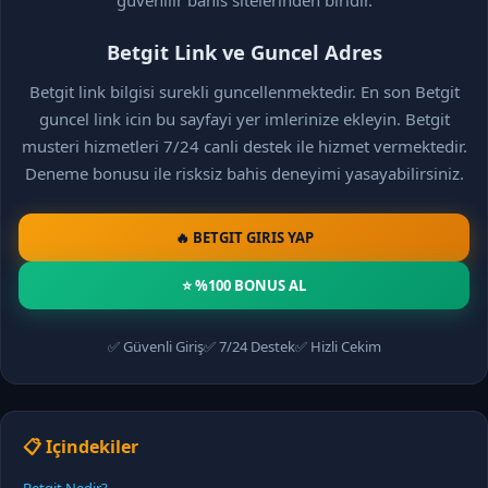
guvenilir bahis sitelerinden biridir.
Betgit Link ve Guncel Adres
Betgit link bilgisi surekli guncellenmektedir. En son Betgit
guncel link icin bu sayfayi yer imlerinize ekleyin. Betgit
musteri hizmetleri 7/24 canli destek ile hizmet vermektedir.
Deneme bonusu ile risksiz bahis deneyimi yasayabilirsiniz.
🔥 BETGIT GIRIS YAP
⭐ %100 BONUS AL
✅ Güvenli Giriş
✅ 7/24 Destek
✅ Hizli Cekim
📋 Içindekiler