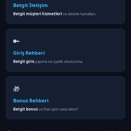
Betgit İletişim
Betgit müşteri hizmetleri
ve destek kanallari.
🔑
Giriş Rehberi
Betgit giris
yapma ve üyelik olusturma.
🎁
Bonus Rehberi
Betgit bonus
ve free spin nasıl alınır?