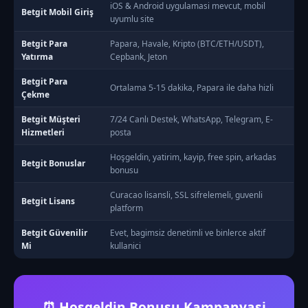
iOS & Android uygulamasi mevcut, mobil
Betgit Mobil Giriş
uyumlu site
Betgit Para
Papara, Havale, Kripto (BTC/ETH/USDT),
Yatırma
Cepbank, Jeton
Betgit Para
Ortalama 5-15 dakika, Papara ile daha hizli
Çekme
Betgit Müşteri
7/24 Canlı Destek, WhatsApp, Telegram, E-
Hizmetleri
posta
Hoşgeldin, yatirim, kayip, free spin, arkadas
Betgit Bonuslar
bonusu
Curacao lisansli, SSL sifrelemeli, guvenli
Betgit Lisans
platform
Betgit Güvenilir
Evet, bagimsiz denetimli ve binlerce aktif
Mi
kullanici
⏰ Hoşgeldin Bonusu Kampanyasi