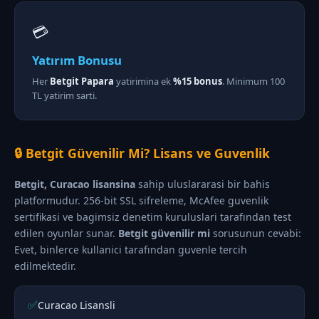
💳
Yatırım Bonusu
Her
Betgit Papara
yatirimina ek
%15 bonus
. Minimum 100
TL yatirim sarti.
🔒 Betgit Güvenilir Mi? Lisans ve Guvenlik
Betgit, Curacao lisansina
sahip uluslararasi bir bahis
platformudur. 256-bit SSL sifreleme, McAfee guvenlik
sertifikasi ve bagimsiz denetim kuruluslari tarafından test
edilen oyunlar sunar.
Betgit güvenilir mi
sorusunun cevabi:
Evet, binlerce kullanici tarafından guvenle tercih
edilmektedir.
✅
Curacao Lisansli