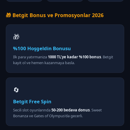
🎁 Betgit Bonus ve Promosyonlar 2026
🎁
%100 Hoşgeldin Bonusu
Ilk para yatırmaniza
1000 TL'ye kadar %100 bonus
. Betgit
kayit ol ve hemen kazanmaya basla.
🔄
Betgit Free Spin
Secili slot oyunlarında
50-200 bedava donus
. Sweet
Bonanza ve Gates of Olympus'da gecerli.