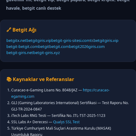
havale
,
betgit canlı destek
🔗 Betgit Ağı
betgitx.net
betgitgiris.vip
betgit-giris-sitesi.com
tr.betgitgiris.vip
betgit-betgit.com
betgitbetgit.com
betgit2026giris.com
betgit-giris.net
betgit-giris.xyz
📚 Kaynaklar ve Referanslar
Curacao e-Gaming Lisans No. 8048/JAZ —
https://curacao-
egaming.com
GLI (Gaming Laboratories International) Sertifikasi — Test Raporu No.
GLI-TR-2024-0847
iTech Labs RNG Testi — Sertifika No. ITL-TST-2025-1123
SSL Labs A+ Derecesi —
Qualys SSL Test
Türkiye Cumhuriyeti Mali Suçlari Arastirma Kurulu (MASAK)
Uyumluluk Raporu