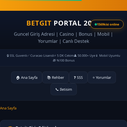
BETGIT
PORTAL 2026
1569
kisi online
Guncel Giriş Adresi | Casino | Bonus | Mobil |
Yorumlar | Canlı Destek
🔒 SSL Guvenli
✅ Curacao Lisansli
⚡ 5 DK Cekim
👤 50.000+ Uye
📱 Mobil Uyumlu
🎁 %100 Bonus
🏠 Ana Sayfa
📚 Rehber
❓ SSS
⭐ Yorumlar
📞 Iletisim
Ana Sayfa