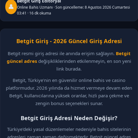
Betgit Giriş Editöryal
👤
Online Bahis Uzmanı · Son güncelleme: 8 Agustos 2026 Cumartesi
03:41 ·
16
dk okuma
Betgit Giriş - 2026 Güncel Giriş Adresi
Betgit resmi giriş adresi ile anında erişim sağlayın.
Betgit
güncel adres
değişikliklerinden etkilenmeyin, en son yeni
link burada.
Betgit, Türkiye'nin en güvenilir online bahis ve casino
platformudur. 2026 yılında da hizmet vermeye devam eden
Betgit, kullanıcılarına yüksek oranlar, hizli para çekme ve
zengin bonus seçenekleri sunar.
Betgit Giriş Adresi Neden Değişir?
Türkiye'deki yasal düzenlemeler nedeniyle bahis sitelerinin
adresleri zaman zaman değişmektedir. Betgit güncel adres