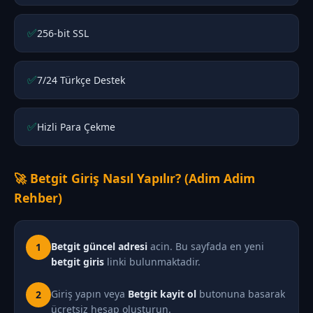
✅
256-bit SSL
✅
7/24 Türkçe Destek
✅
Hizli Para Çekme
🚀 Betgit Giriş Nasıl Yapılır? (Adim Adim
Rehber)
Betgit güncel adresi
acin. Bu sayfada en yeni
1
betgit giris
linki bulunmaktadir.
Giriş yapın veya
Betgit kayit ol
butonuna basarak
2
ücretsiz hesap oluşturun.