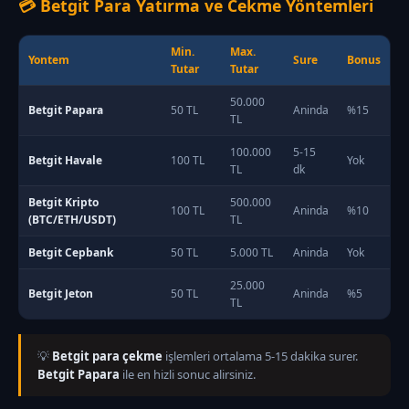
💳 Betgit Para Yatırma ve Cekme Yöntemleri
Min.
Max.
Yontem
Sure
Bonus
Tutar
Tutar
50.000
Betgit Papara
50 TL
Aninda
%15
TL
100.000
5-15
Betgit Havale
100 TL
Yok
TL
dk
Betgit Kripto
500.000
100 TL
Aninda
%10
(BTC/ETH/USDT)
TL
Betgit Cepbank
50 TL
5.000 TL
Aninda
Yok
25.000
Betgit Jeton
50 TL
Aninda
%5
TL
💡
Betgit para çekme
işlemleri ortalama 5-15 dakika surer.
Betgit Papara
ile en hizli sonuc alirsiniz.